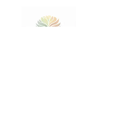
Obkirchergasse 3/12
1190 Wien
Tel.:
+43 660 584 6144
office@daniela-gruber.at