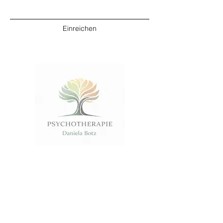
Einreichen
Obkirchergasse 3/12
1190 Wien
Tel.:
+43 660 584 6144
office@daniela-gruber.at